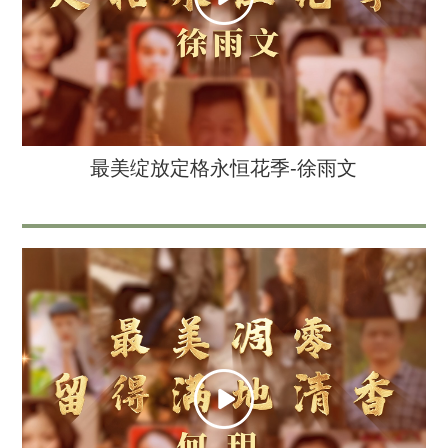
最美绽放定格永恒花季-徐雨文