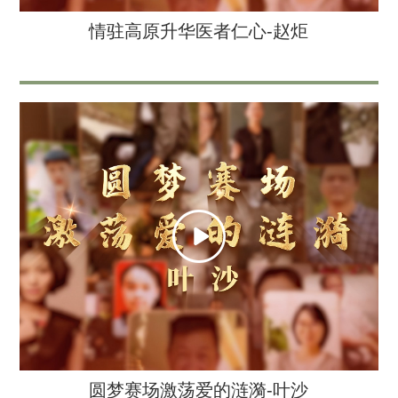
情驻高原升华医者仁心-赵炬
圆梦赛场激荡爱的涟漪-叶沙