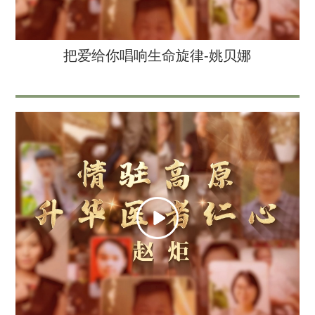
把爱给你唱响生命旋律-姚贝娜