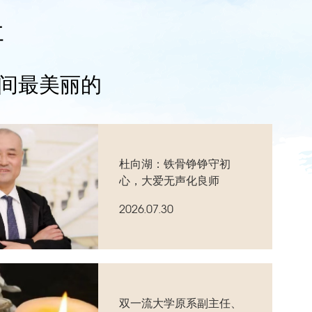
事
间最美丽的
杜向湖：铁骨铮铮守初
心，大爱无声化良师
2026.07.30
双一流大学原系副主任、