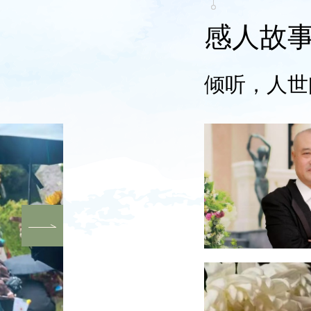
感人故
倾听，人世