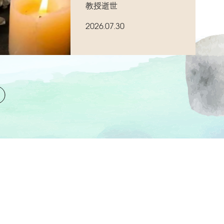
教授逝世
2026.07.30
缅怀纪念活动
广东省举办“生命•曙光”人体器官捐献缅怀纪念
2026.04.08