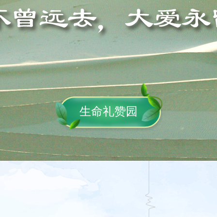
生命礼赞园